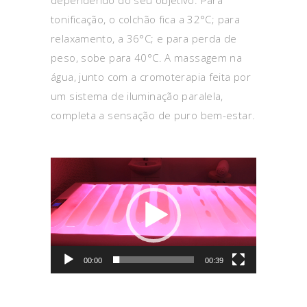
tonificação, o colchão fica a 32°C; para
relaxamento, a 36°C; e para perda de
peso, sobe para 40°C. A massagem na
água, junto com a cromoterapia feita por
um sistema de iluminação paralela,
completa a sensação de puro bem-estar.
Tocador
de
vídeo
00:00
00:39