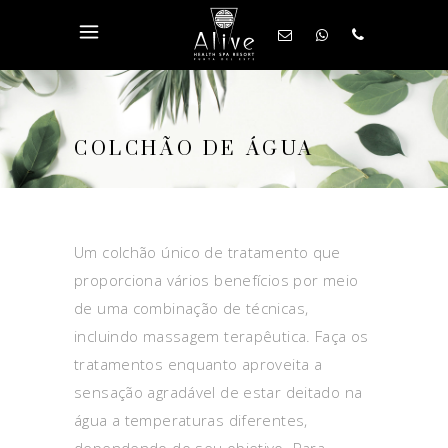
COLCHÃO DE ÁGUA
Um colchão único de tratamento que
proporciona vários benefícios por meio
de uma combinação de técnicas,
incluindo massagem terapêutica. Faça os
tratamentos enquanto aproveita a
sensação agradável de estar deitado na
água a temperaturas diferentes,
dependendo do seu objetivo. Para