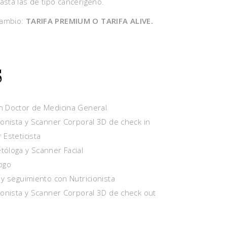
asta las de tipo cancerígeno.
cambio:
TARIFA PREMIUM O TARIFA ALIVE.
S
n Doctor de Medicina General
ionista y Scanner Corporal 3D de check in
 Esteticista
tóloga y Scanner Facial
ogo
 y seguimiento con Nutricionista
ionista y Scanner Corporal 3D de check out