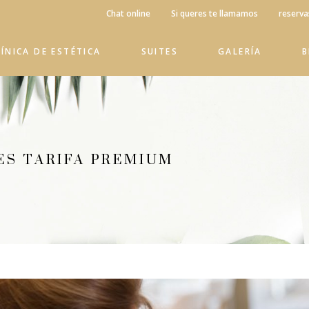
Chat online
Si queres te llamamos
reserva
LÍNICA DE ESTÉTICA
SUITES
GALERÍA
ES TARIFA PREMIUM