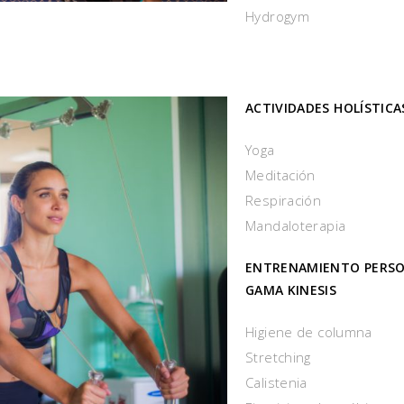
Hydrogym
ACTIVIDADES HOLÍSTICA
Yoga
Meditación
Respiración
Mandaloterapia
ENTRENAMIENTO PERSO
GAMA KINESIS
Higiene de columna
Stretching
Calistenia