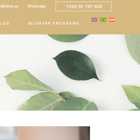
+598 95 747 508
s@alive.uy
Whatsapp
BLOG
RESERVAR PROGRAMA