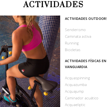
ACTIVIDADES
ACTIVIDADES OUTDOOR
Senderismo
Caminata activa
Running
Bicicletas
ACTIVIDADES FÍSICAS E
VANGUARDIA
Acquaspinning
Acquazumba
Acquajump
Caminador acuático
Acquaeliptic