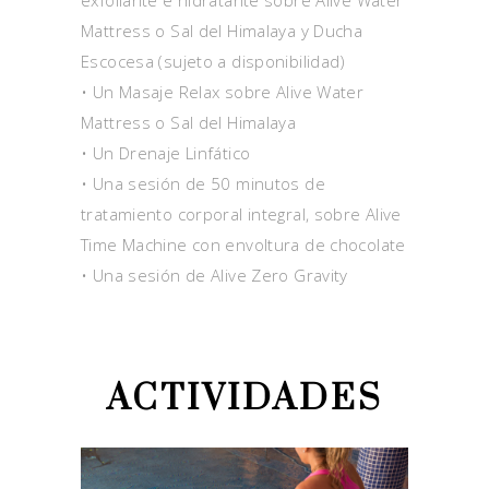
Mattress o Sal del Himalaya y Ducha
Escocesa (sujeto a disponibilidad)
• Un Masaje Relax sobre Alive Water
Mattress o Sal del Himalaya
• Un Drenaje Linfático
• Una sesión de 50 minutos de
tratamiento corporal integral, sobre Alive
Time Machine con envoltura de chocolate
• Una sesión de Alive Zero Gravity
ACTIVIDADES