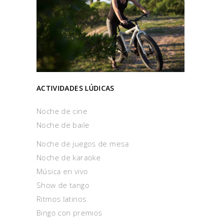
ACTIVIDADES LÚDICAS
Noche de cine
Noche de baile
Noche de juegos de mesa
Noche de karaoke
Música en vivo
Show de tango
Ritmos latinos
Bingo con premios