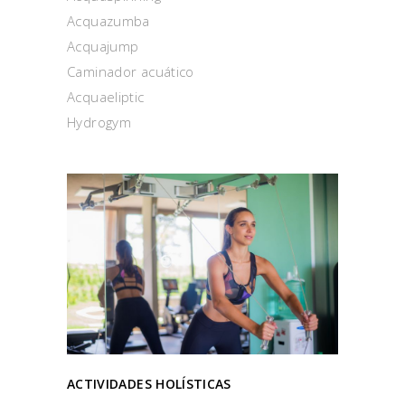
Acquazumba
Acquajump
Caminador acuático
Acquaeliptic
Hydrogym
ACTIVIDADES HOLÍSTICAS